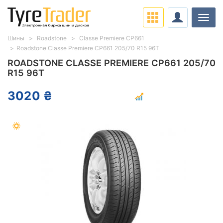
Нави
Шины
Roadstone
Classe Premiere CP661
Roadstone Classe Premiere CP661 205/70 R15 96T
ROADSTONE CLASSE PREMIERE CP661 205/70
R15 96T
3020 ₴