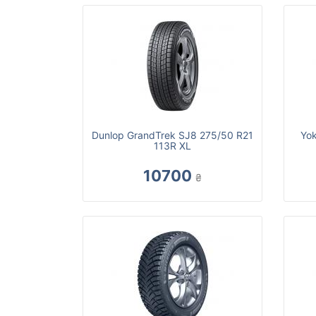
Dunlop GrandTrek SJ8 275/50 R21
Yo
113R XL
10700
₴