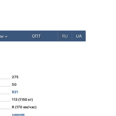
ры
ОПТ
RU
UA
275
50
R21
113 (1150 кг)
R (170 км/час)
зимняя