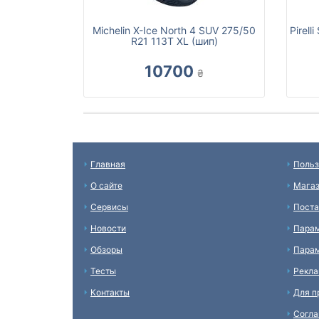
Michelin X-Ice North 4 SUV 275/50
Pirell
R21 113T XL (шип)
10700
₴
Главная
Польз
О сайте
Мага
Сервисы
Пост
Новости
Пара
Обзоры
Парам
Тесты
Рекл
Контакты
Для п
Согл