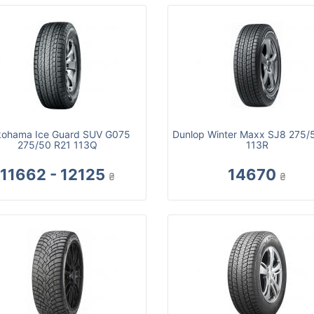
kohama Ice Guard SUV G075
Dunlop Winter Maxx SJ8 275/
275/50 R21 113Q
113R
11662 - 12125
14670
₴
₴