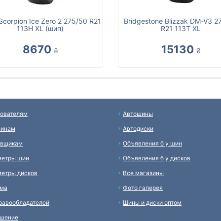
i Scorpion Ice Zero 2 275/50 R21
Bridgestone Blizzak DM-V3 2
113H XL (шип)
R21 113T XL
8670
15130
₴
₴
ователям
Автошины
зинам
Автодиски
авщикам
Объявления б у шин
метры шин
Объявления б у дисков
етры дисков
Все магазины
ама
Фото галерея
равообладателей
Шины и диски оптом
ашение