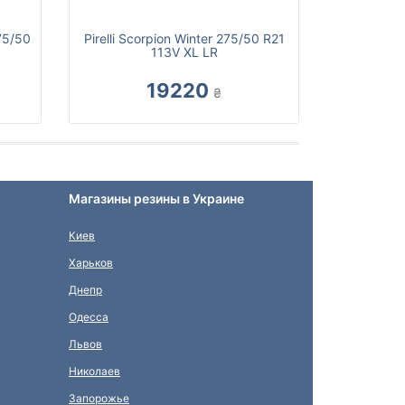
75/50
Pirelli Scorpion Winter 275/50 R21
113V XL LR
19220
₴
Магазины резины в Украине
Киев
Харьков
Днепр
Одесса
Львов
Николаев
Запорожье