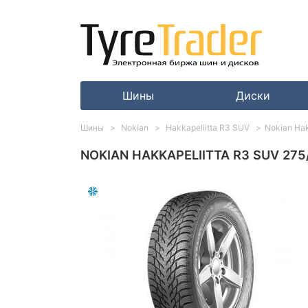
Шины
Диски
Шины
Nokian
Hakkapeliitta R3 SUV
Nokian Hak
NOKIAN HAKKAPELIITTA R3 SUV 275/