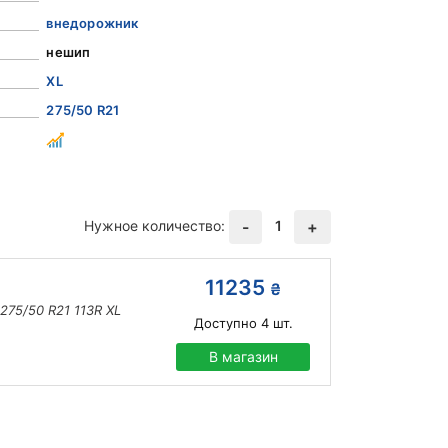
внедорожник
нешип
XL
275/50 R21
Нужное количество:
1
-
+
11235
₴
275/50 R21 113R XL
Доступно
4
шт.
В магазин