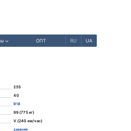
ры
ОПТ
RU
UA
255
40
R18
99 (775 кг)
V (240 км/час)
зимняя