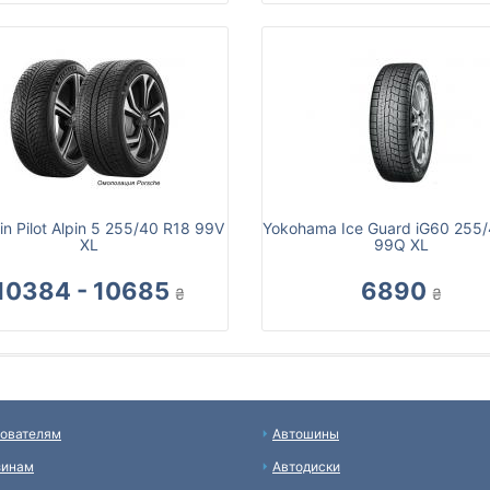
in Pilot Alpin 5 255/40 R18 99V
Yokohama Ice Guard iG60 255
XL
99Q XL
10384 - 10685
6890
₴
₴
ователям
Автошины
зинам
Автодиски