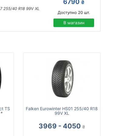
6790
₴
 255/40 R18 99V XL
Доступно
20
шт.
В магазин
ct TS
Falken Eurowinter HS01 255/40 R18
 *
99V XL
3969 - 4050
₴