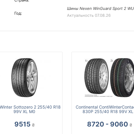
Страна:
Шины Nexen WinGuard Sport 2 WU7
Год:
Актуальность
07.08.26
i Winter Sottozero 2 255/40 R18
Continental ContiWinterConta
99V XL M0
830P 255/40 R18 99V XL
9515
8720 - 9060
₴
₴