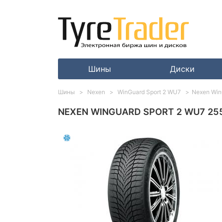
Шины
Диски
Шины
Nexen
WinGuard Sport 2 WU7
Nexen Win
NEXEN WINGUARD SPORT 2 WU7 255