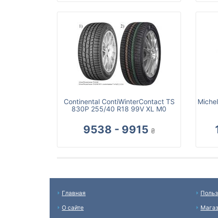
Continental ContiWinterContact TS
Michel
830P 255/40 R18 99V XL M0
9538 - 9915
₴
Главная
Польз
О сайте
Мага