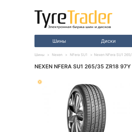
Шины
Диски
Шины
Nexen
NFera SU1
Nexen NFera SU1 265/
NEXEN NFERA SU1 265/35 ZR18 97Y