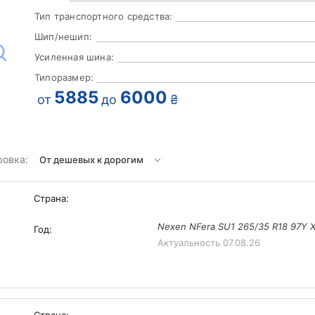
Тип транспортного средства:
Шип/нешип:
Усиленная шина:
Типоразмер:
5885
6000
от
до
₴
ровка:
Страна:
Nexen NFera SU1 265/35 R18 97Y X
Год:
Актуальность
07.08.26