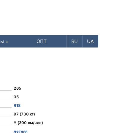
ры
ОПТ
RU
UA
265
35
R18
97 (730 кг)
Y (300 км/час)
летняя