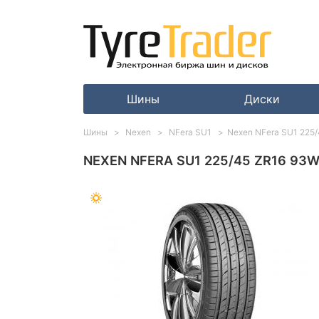
Шины
Диски
Шины
Nexen
NFera SU1
Nexen NFera SU1 225
NEXEN NFERA SU1 225/45 ZR16 93W