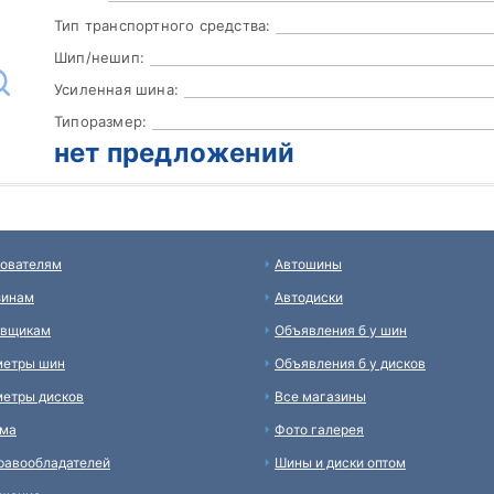
Тип транспортного средства:
Шип/нешип:
Усиленная шина:
Типоразмер:
нет предложений
ователям
Автошины
зинам
Автодиски
авщикам
Объявления б у шин
метры шин
Объявления б у дисков
етры дисков
Все магазины
ама
Фото галерея
равообладателей
Шины и диски оптом