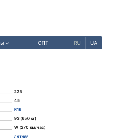
ры
ОПТ
RU
UA
225
45
R16
93 (650 кг)
W (270 км/час)
летняя