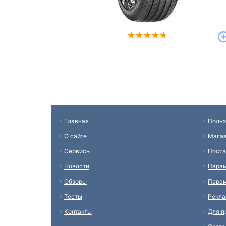
Главная
Польз
О сайте
Мага
Сервисы
Пост
Новости
Пара
Обзоры
Парам
Тесты
Рекл
Контакты
Для п