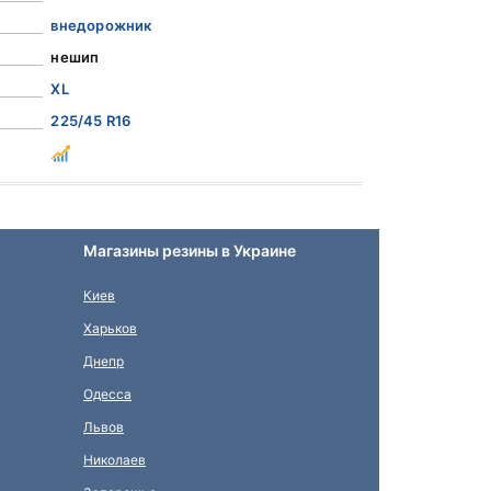
внедорожник
нешип
XL
225/45 R16
Магазины резины в Украине
Киев
Харьков
Днепр
Одесса
Львов
Николаев