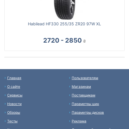
Habilead HF330 255/35 ZR20 97W XL
2720 - 2850
₴
Главная
Пользователям
О сайте
Магазинам
Сервисы
Поставщикам
Новости
Параметры шин
Обзоры
Параметры дисков
Тесты
Реклама