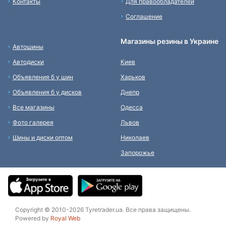
Контакты
Для правообладателей
Соглашение
Магазины резины в Украине
Автошины
Автодиски
Киев
Объявления б у шин
Харьков
Объявления б у дисков
Днепр
Все магазины
Одесса
Фото галерея
Львов
Шины и диски оптом
Николаев
Запорожье
Copyright © 2010-2026 Tyretrader.ua. Все права защищены.
Powered by
Royal Web