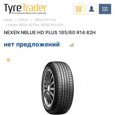
Нави
Шины
Nexen
NBlue HD Plus
Nexen NBlue HD Plus 185/60 R14 82H
NEXEN NBLUE HD PLUS 185/60 R14 82H
нет предложений