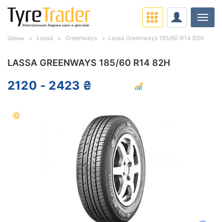
Нави
Шины
Lassa
Greenways
Lassa Greenways 185/60 R14 82H
LASSA GREENWAYS 185/60 R14 82H
2120 - 2423 ₴