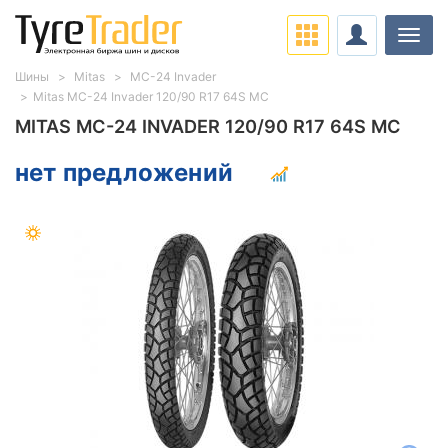
Нави
Шины
Mitas
MC-24 Invader
Mitas MC-24 Invader 120/90 R17 64S MC
MITAS MC-24 INVADER 120/90 R17 64S MC
нет предложений