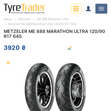
Нави
Шины
Metzeler
ME 888 Marathon Ultra
Metzeler ME 888 Marathon Ultra 120/90 R17 64S
METZELER ME 888 MARATHON ULTRA 120/90
R17 64S
3920 ₴