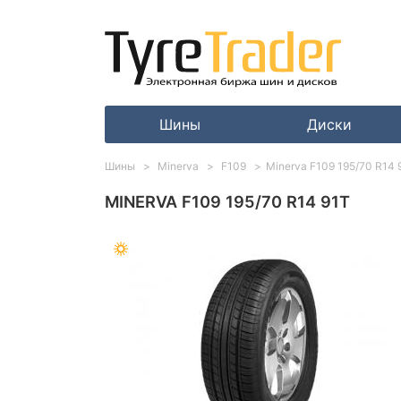
Шины
Диски
Шины
Minerva
F109
Minerva F109 195/70 R14 
MINERVA F109 195/70 R14 91T