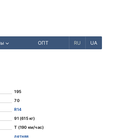
ры
ОПТ
RU
UA
195
70
R14
91 (615 кг)
T (190 км/час)
летняя