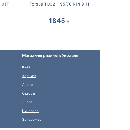
4 91T
Torque TQ021 195/70 R14 91H
1845
₴
Магазины резины в Украине
Киев
Харьков
Днепр
Одесса
Львов
Николаев
Запорожье