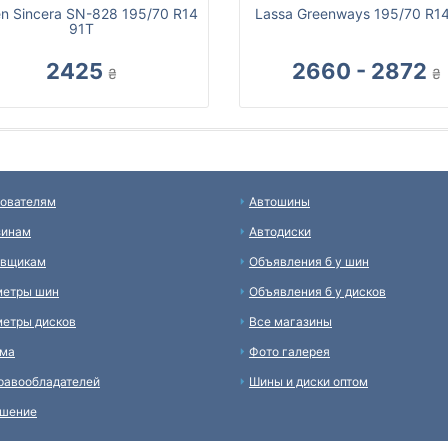
en Sincera SN-828 195/70 R14
Lassa Greenways 195/70 R1
91T
2425
2660 - 2872
₴
₴
ователям
Автошины
зинам
Автодиски
авщикам
Объявления б у шин
метры шин
Объявления б у дисков
етры дисков
Все магазины
ама
Фото галерея
равообладателей
Шины и диски оптом
ашение