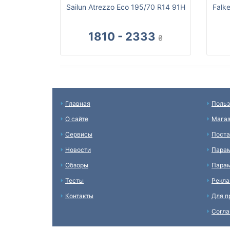
Sailun Atrezzo Eco 195/70 R14 91H
Falk
1810 - 2333
₴
Главная
Польз
О сайте
Мага
Сервисы
Пост
Новости
Пара
Обзоры
Парам
Тесты
Рекл
Контакты
Для п
Согл