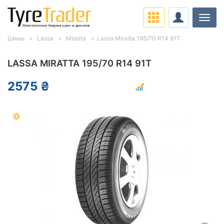
Нави
Шины
Lassa
Miratta
Lassa Miratta 195/70 R14 91T
LASSA MIRATTA 195/70 R14 91T
2575 ₴