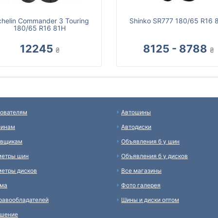
chelin Commander 3 Touring
Shinko SR777 180/65 R16 
180/65 R16 81H
12245
8125 - 8788
₴
₴
ователям
Автошины
зинам
Автодиски
авщикам
Объявления б у шин
метры шин
Объявления б у дисков
етры дисков
Все магазины
ама
Фото галерея
равообладателей
Шины и диски оптом
ашение