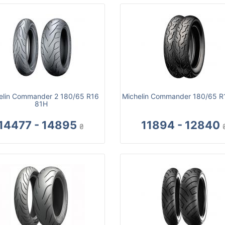
elin Commander 2 180/65 R16
Michelin Commander 180/65 R
81H
14477 - 14895
11894 - 12840
₴