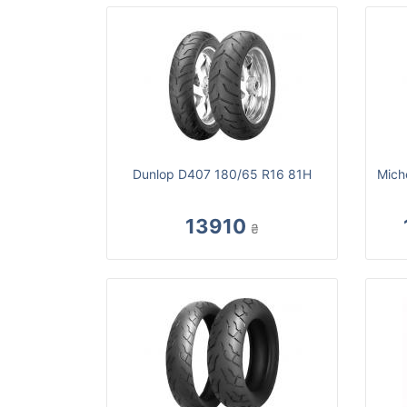
Dunlop D407 180/65 R16 81H
Mich
13910
₴