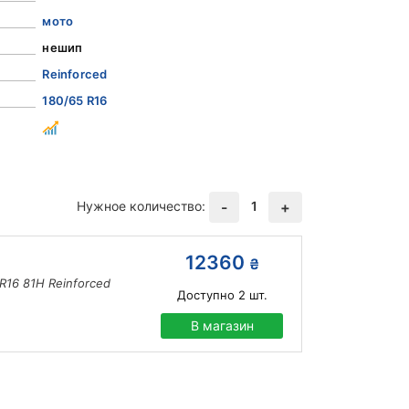
мото
нешип
Reinforced
180/65 R16
Нужное количество:
1
-
+
12360
₴
R16 81H Reinforced
Доступно
2
шт.
В магазин