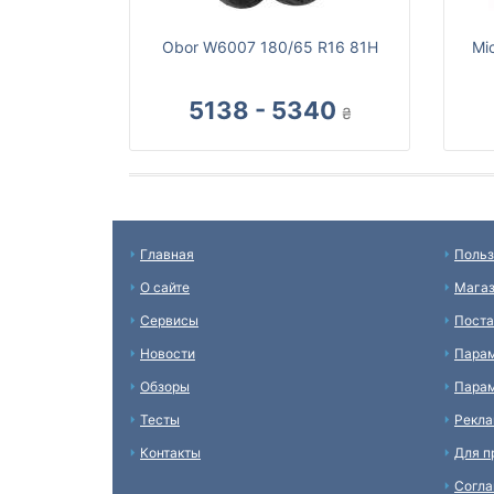
Obor W6007 180/65 R16 81H
Mi
5138 - 5340
₴
Главная
Польз
О сайте
Мага
Сервисы
Пост
Новости
Пара
Обзоры
Парам
Тесты
Рекл
Контакты
Для п
Согл