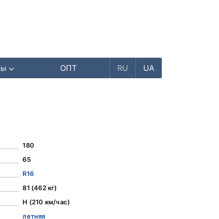
ры
ОПТ
RU
UA
180
65
R16
81 (462 кг)
H (210 км/час)
летняя