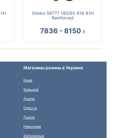
81H
Shinko SR777 180/65 R16 81H
Reinforced
7836 - 8150
₴
Магазины резины в Украине
Киев
Харьков
Днепр
Одесса
Львов
Николаев
Запорожье