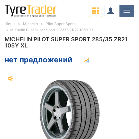
Нави
Шины
Michelin
Pilot Super Sport
Michelin Pilot Super Sport 285/35 ZR21 105Y XL
MICHELIN PILOT SUPER SPORT 285/35 ZR21
105Y XL
нет предложений