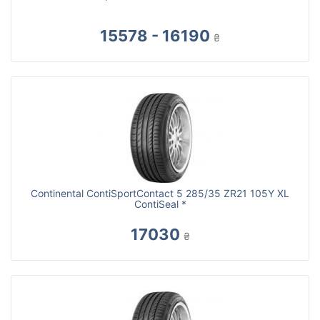
15578 - 16190
₴
Continental ContiSportContact 5 285/35 ZR21 105Y XL
ContiSeal *
17030
₴