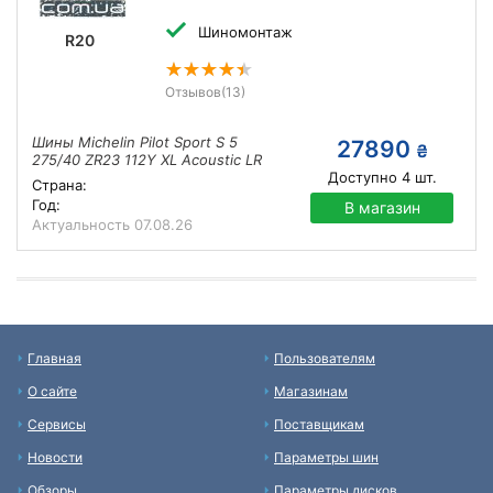
Шиномонтаж
R20
Отзывов
(13)
Шины Michelin Pilot Sport S 5
27890
₴
275/40 ZR23 112Y XL Acoustic LR
Доступно
4
шт.
Страна:
Год:
В магазин
Актуальность
07.08.26
Главная
Пользователям
О сайте
Магазинам
Сервисы
Поставщикам
Новости
Параметры шин
Обзоры
Параметры дисков