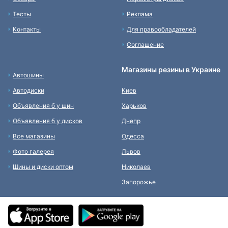
Тесты
Реклама
Контакты
Для правообладателей
Соглашение
Магазины резины в Украине
Автошины
Автодиски
Киев
Объявления б у шин
Харьков
Объявления б у дисков
Днепр
Все магазины
Одесса
Фото галерея
Львов
Шины и диски оптом
Николаев
Запорожье