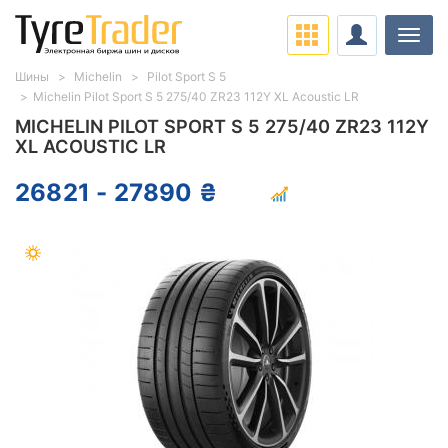
Нави
Шины
Michelin
Pilot Sport S 5
Michelin Pilot Sport S 5 275/40 ZR23 112Y XL Acoustic LR
MICHELIN PILOT SPORT S 5 275/40 ZR23 112Y
XL ACOUSTIC LR
26821 - 27890 ₴