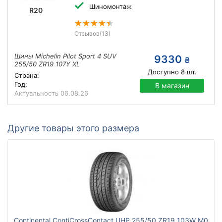
Шиномонтаж
R20
Отзывов
(13)
Шины Michelin Pilot Sport 4 SUV
9330
₴
255/50 ZR19 107Y XL
Доступно
8
шт.
Страна:
Год:
В магазин
Актуальность
06.08.26
Другие товары этого размера
Continental ContiCrossContact UHP 255/50 ZR19 103W M0