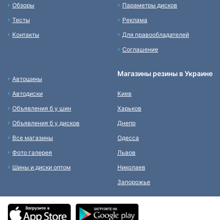
Обзоры
Параметры дисков
Тесты
Реклама
Контакты
Для правообладателей
Соглашение
Магазины резины в Украине
Автошины
Автодиски
Киев
Объявления б у шин
Харьков
Объявления б у дисков
Днепр
Все магазины
Одесса
Фото галерея
Львов
Шины и диски оптом
Николаев
Запорожье