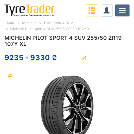
Нави
Шины
Michelin
Pilot Sport 4 SUV
Michelin Pilot Sport 4 SUV 255/50 ZR19 107Y XL
MICHELIN PILOT SPORT 4 SUV 255/50 ZR19
107Y XL
9235 - 9330 ₴