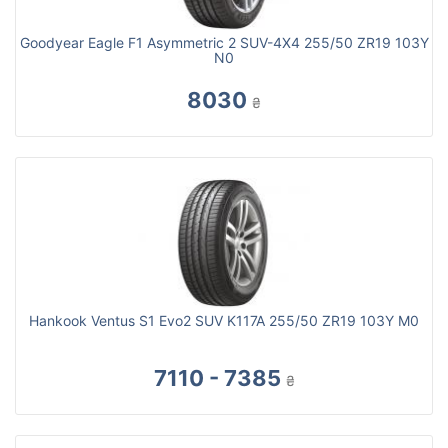
Goodyear Eagle F1 Asymmetric 2 SUV-4X4 255/50 ZR19 103Y
N0
8030
₴
Hankook Ventus S1 Evo2 SUV K117A 255/50 ZR19 103Y M0
7110 - 7385
₴