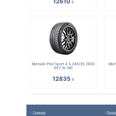
12610
₴
Michelin Pilot Sport 4 S 245/35 ZR20
Mich
95Y XL M0
12835
₴
Главная
Польз