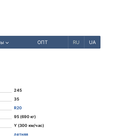
ры
ОПТ
RU
UA
245
35
R20
95 (690 кг)
Y (300 км/час)
летняя