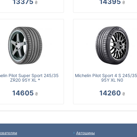
13375
14395
₴
₴
elin Pilot Super Sport 245/35
Michelin Pilot Sport 4 S 245/3
ZR20 95Y XL *
95Y XL N0
14605
14260
₴
₴
ователям
Автошины