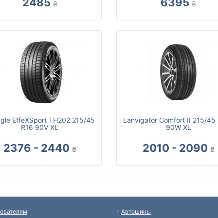
2485
6395
₴
₴
ngle EffeXSport TH202 215/45
Lanvigator Comfort II 215/45
R16 90V XL
90W XL
2376 - 2440
2010 - 2090
₴
₴
ователям
Автошины