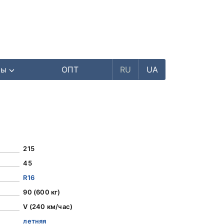
ры
ОПТ
RU
UA
215
45
R16
90 (600 кг)
V (240 км/час)
летняя