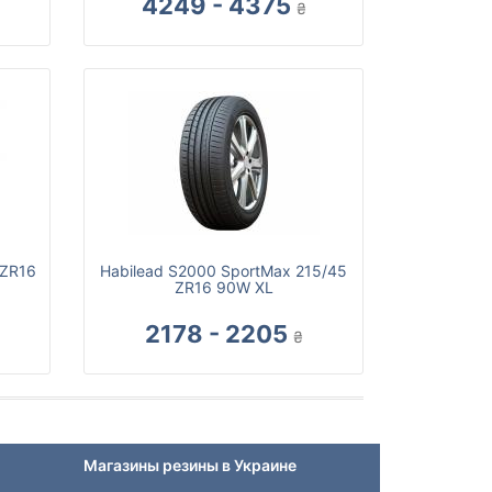
4249 - 4375
₴
 ZR16
Habilead S2000 SportMax 215/45
ZR16 90W XL
2178 - 2205
₴
Магазины резины в Украине