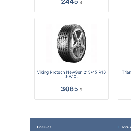
2445
₴
Viking Protech NewGen 215/45 R16
Tria
90V XL
3085
₴
Главная
Польз