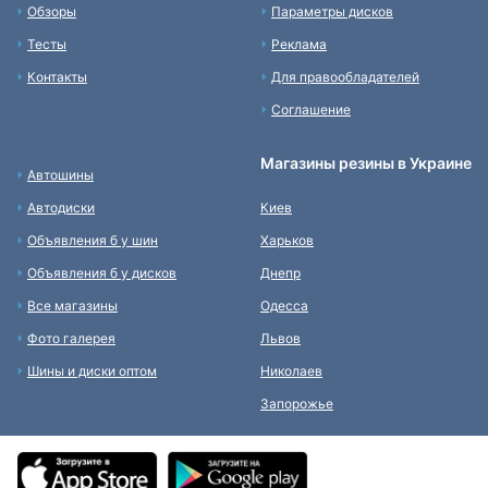
Обзоры
Параметры дисков
Тесты
Реклама
Контакты
Для правообладателей
Соглашение
Магазины резины в Украине
Автошины
Автодиски
Киев
Объявления б у шин
Харьков
Объявления б у дисков
Днепр
Все магазины
Одесса
Фото галерея
Львов
Шины и диски оптом
Николаев
Запорожье