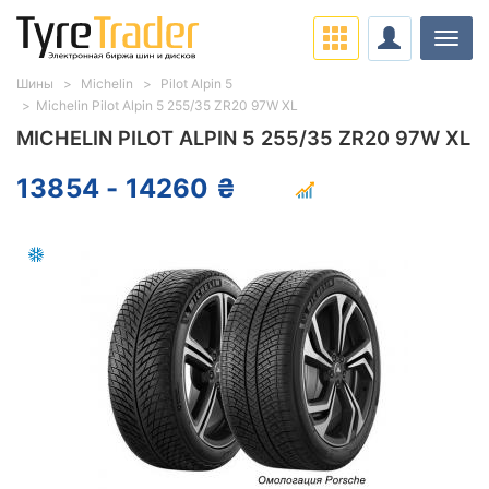
Нави
Шины
Michelin
Pilot Alpin 5
Michelin Pilot Alpin 5 255/35 ZR20 97W XL
MICHELIN PILOT ALPIN 5 255/35 ZR20 97W XL
13854 - 14260 ₴