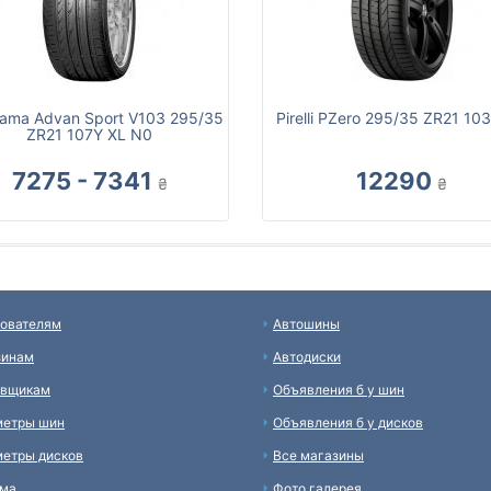
ama Advan Sport V103 295/35
Pirelli PZero 295/35 ZR21 10
ZR21 107Y XL N0
7275 - 7341
12290
₴
₴
ователям
Автошины
зинам
Автодиски
авщикам
Объявления б у шин
метры шин
Объявления б у дисков
етры дисков
Все магазины
ама
Фото галерея