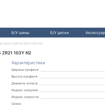
Б/У шины
Б/У диски
Аксессуа
ude Sport 3 295/35 ZR21 103Y N2
 ZR21 103Y N2
Характеристики
Ширина профиля:
Высота профиля:
Диаметр колеса:
Индекс нагрузки:
Индекс скорости:
Сезон: