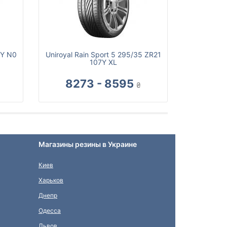
3Y N0
Uniroyal Rain Sport 5 295/35 ZR21
107Y XL
8273 - 8595
₴
Магазины резины в Украине
Киев
Харьков
Днепр
Одесса
Львов