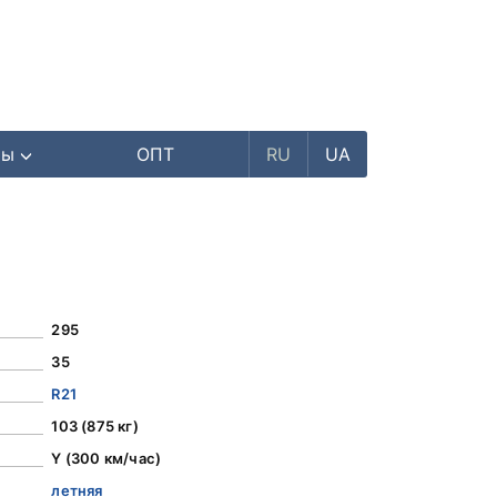
ры
ОПТ
RU
UA
295
35
R21
103 (875 кг)
Y (300 км/час)
летняя