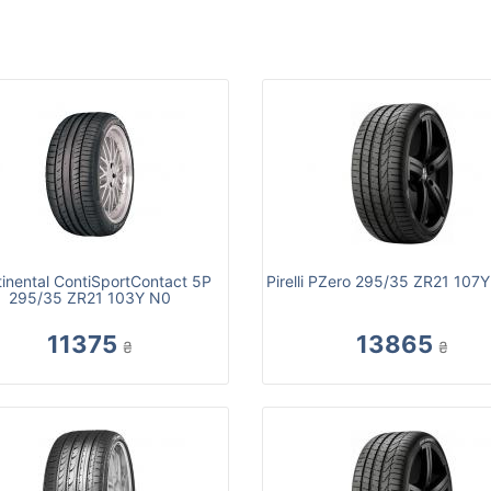
inental ContiSportContact 5P
Pirelli PZero 295/35 ZR21 107
295/35 ZR21 103Y N0
11375
13865
₴
₴