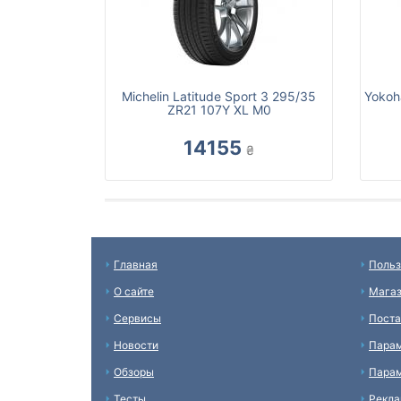
Michelin Latitude Sport 3 295/35
Yokoh
ZR21 107Y XL M0
14155
₴
Главная
Польз
О сайте
Мага
Сервисы
Пост
Новости
Пара
Обзоры
Парам
Тесты
Рекл