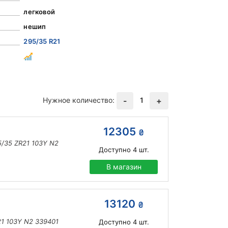
легковой
нешип
295/35 R21
Нужное количество:
1
-
+
12305
₴
5/35 ZR21 103Y N2
Доступно
4
шт.
В магазин
13120
₴
R21 103Y N2 339401
Доступно
4
шт.