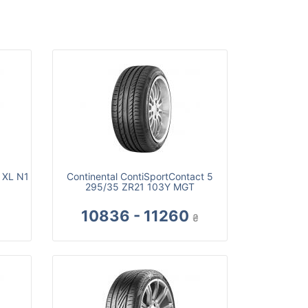
Y XL N1
Continental ContiSportContact 5
295/35 ZR21 103Y MGT
10836 - 11260
₴