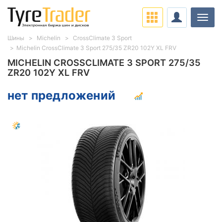
Нави
Шины
Michelin
CrossClimate 3 Sport
Michelin CrossClimate 3 Sport 275/35 ZR20 102Y XL FRV
MICHELIN CROSSCLIMATE 3 SPORT 275/35
ZR20 102Y XL FRV
нет предложений