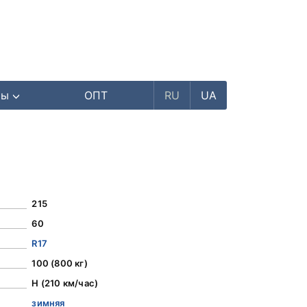
ры
ОПТ
RU
UA
215
60
R17
100 (800 кг)
H (210 км/час)
зимняя