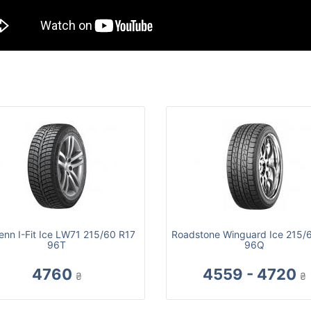
enn I-Fit Ice LW71 215/60 R17
Roadstone Winguard Ice 215/
96T
96Q
4760
4559 - 4720
₴
₴