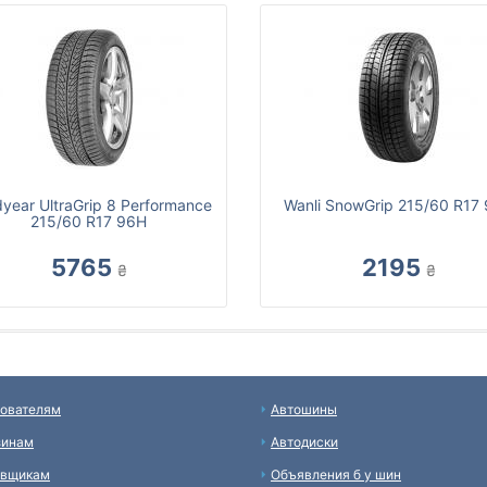
year UltraGrip 8 Performance
Wanli SnowGrip 215/60 R17
215/60 R17 96H
5765
2195
₴
₴
ователям
Автошины
зинам
Автодиски
авщикам
Объявления б у шин