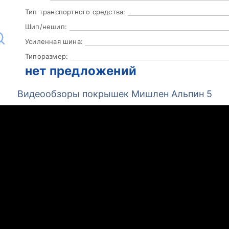
Тип транспортного средства:
Шип/нешип:
Усиленная шина:
Типоразмер:
нет предложений
Видеообзоры покрышек Мишлен Альпин 5