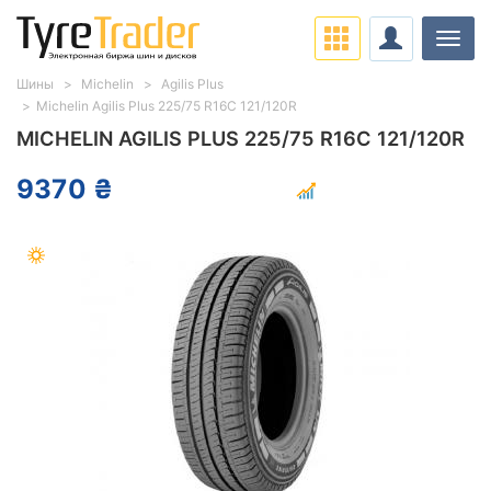
Нави
Шины
Michelin
Agilis Plus
Michelin Agilis Plus 225/75 R16C 121/120R
MICHELIN AGILIS PLUS 225/75 R16C 121/120R
9370 ₴