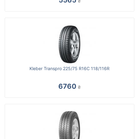
5565
₴
Kleber Transpro 225/75 R16C 118/116R
6760
₴