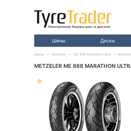
Шины
Диски
Шины
Metzeler
ME 888 Marathon Ultra
Metzele
METZELER ME 888 MARATHON ULTRA