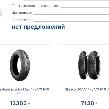
Тип транспортного средства:
Шип/нешип:
Типоразмер:
нет предложений
estone Exedra Max 170/70 R16
Shinko SR777 170/70 R16 
75H
12305
7130
₴
₴