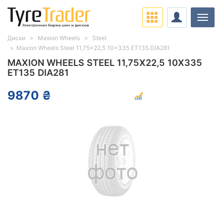
Нави
Диски
Maxion Wheels
Steel
Maxion Wheels Steel 11,75x22,5 10x335 ET135 DIA281
MAXION WHEELS STEEL 11,75X22,5 10X335
ET135 DIA281
9870 ₴