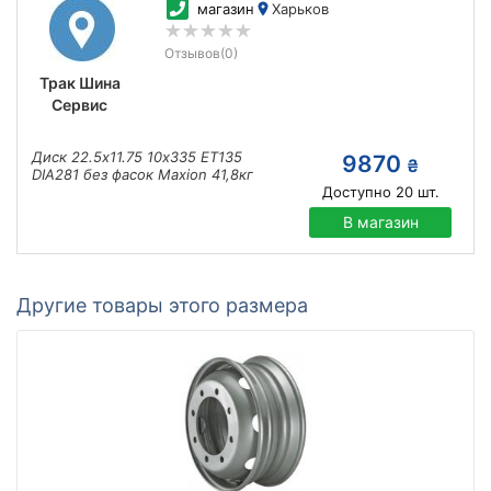
магазин
Харьков
Отзывов
(0)
Трак Шина
Сервис
Диск 22.5х11.75 10х335 ЕТ135
9870
₴
DIA281 без фасок Maxion 41,8кг
Доступно
20
шт.
В магазин
Другие товары этого размера