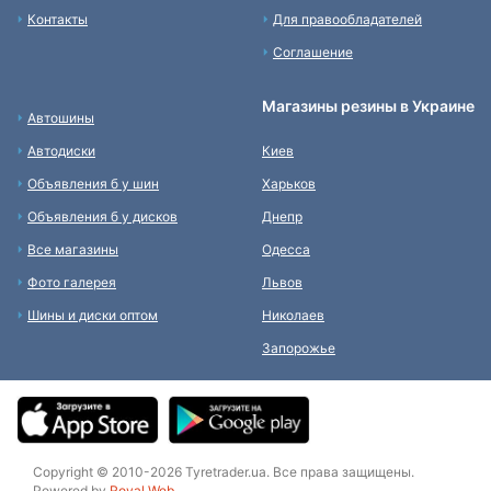
Контакты
Для правообладателей
Соглашение
Магазины резины в Украине
Автошины
Автодиски
Киев
Объявления б у шин
Харьков
Объявления б у дисков
Днепр
Все магазины
Одесса
Фото галерея
Львов
Шины и диски оптом
Николаев
Запорожье
Copyright © 2010-2026 Tyretrader.ua. Все права защищены.
Powered by
Royal Web