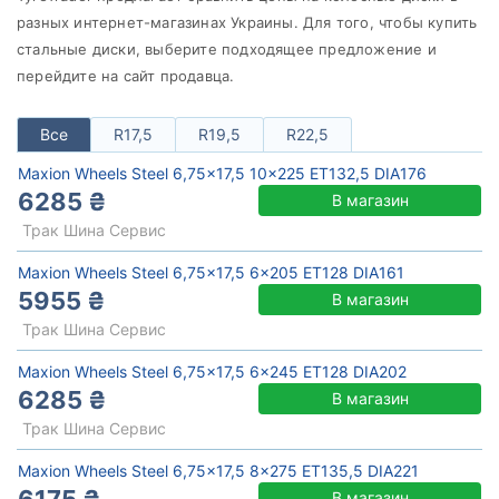
разных интернет-магазинах Украины. Для того, чтобы купить
от
до
cтальные диски, выберите подходящее предложение и
перейдите на сайт продавца.
Maxion Wheels
Все
R17,5
R19,5
R22,5
Все бренды
Maxion Wheels Steel 6,75x17,5 10x225 ET132,5 DIA176
6285 ₴
Тип диска
В магазин
Трак Шина Сервис
Maxion Wheels Steel 6,75x17,5 6x205 ET128 DIA161
5955 ₴
В магазин
Сбросить
Подобрать
Трак Шина Сервис
Maxion Wheels Steel 6,75x17,5 6x245 ET128 DIA202
6285 ₴
В магазин
Трак Шина Сервис
Maxion Wheels Steel 6,75x17,5 8x275 ET135,5 DIA221
В магазин