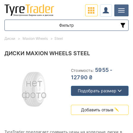
Нави
Фильтр
Диапазон цен
Диски
Maxion Wheels
Steel
от
до
ДИСКИ MAXION WHEELS STEEL
Подбор по параметрам
5955 -
Стоимость:
12790 ₴
Подобрать размер
Вылет (ET)
Добавить отзыв
от
до
Ступица (dia)
TyreTrader предлагает сравнить цены на колесные диски в