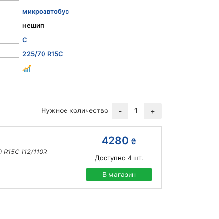
микроавтобус
нешип
C
225/70 R15C
Нужное количество:
1
-
+
4280
₴
 R15C 112/110R
Доступно
4
шт.
В магазин