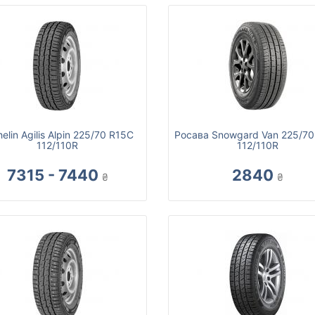
elin Agilis Alpin 225/70 R15C
Росава Snowgard Van 225/70
112/110R
112/110R
7315 - 7440
2840
₴
₴