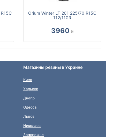
0 R15C
Orium Winter LT 201 225/70 R15C
112/110R
3960
₴
Магазины резины в Украине
Киев
Харьков
Днепр
Одесса
Львов
Николаев
Запорожье