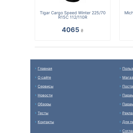
Tigar Cargo Speed Winter 225/70
Mich
R15C 112/110R
4065
₴
Главная
Польз
О сайте
Мага
Сервисы
Пост
Новости
Пара
Обзоры
Парам
Тесты
Рекл
Контакты
Для п
Согл