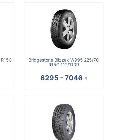
 R15C
Bridgestone Blizzak W995 225/70
R15C 112/110R
6295 - 7046
₴