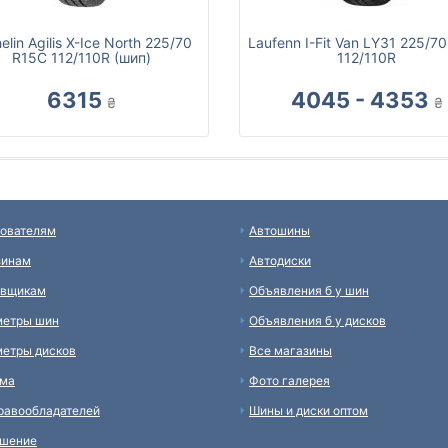
elin Agilis X-Ice North 225/70
Laufenn I-Fit Van LY31 225/7
R15C 112/110R (шип)
112/110R
6315
4045 - 4353
₴
₴
ователям
Автошины
зинам
Автодиски
авщикам
Объявления б у шин
метры шин
Объявления б у дисков
етры дисков
Все магазины
ама
Фото галерея
равообладателей
Шины и диски оптом
ашение