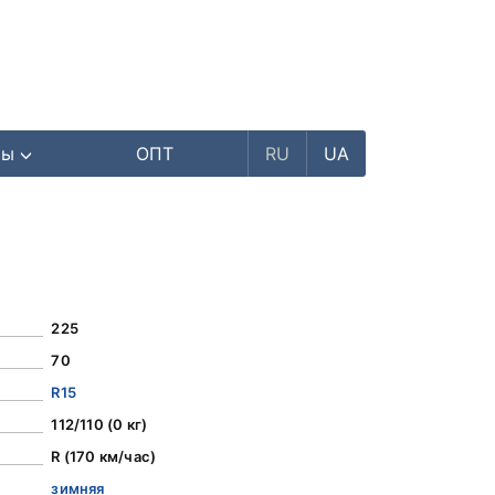
ры
ОПТ
RU
UA
225
70
R15
112/110 (0 кг)
R (170 км/час)
зимняя