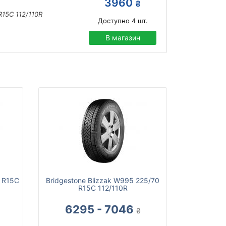
3960
₴
R15C 112/110R
Доступно
4
шт.
В магазин
 R15C
Bridgestone Blizzak W995 225/70
R15C 112/110R
6295 - 7046
₴