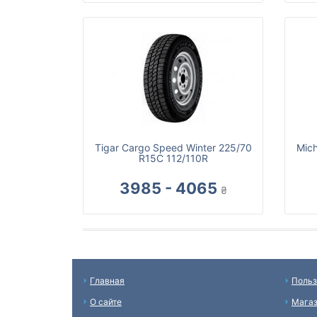
Tigar Cargo Speed Winter 225/70
Mich
R15C 112/110R
3985 - 4065
₴
Главная
Польз
О сайте
Мага