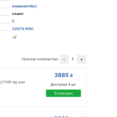
микроавтобус
нешип
C
225/70 R15C
Нужное количество:
1
-
+
3885
₴
12/110R під шип
Доступно
4
шт.
В магазин