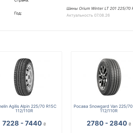
Страна:
Шины Orium Winter LT 201 225/70 
Год:
Актуальность
07.08.26
elin Agilis Alpin 225/70 R15C
Росава Snowgard Van 225/70
112/110R
112/110R
7228 - 7440
2780 - 2840
₴
₴