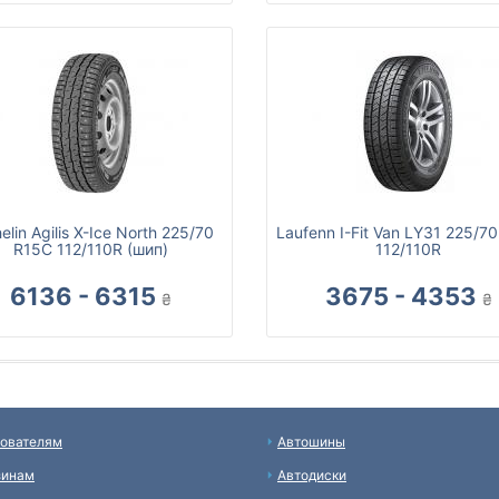
elin Agilis X-Ice North 225/70
Laufenn I-Fit Van LY31 225/7
R15C 112/110R (шип)
112/110R
6136 - 6315
3675 - 4353
₴
₴
ователям
Автошины
зинам
Автодиски