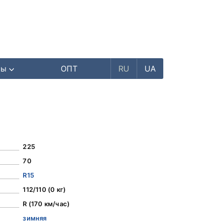
ры
ОПТ
RU
UA
225
70
R15
112/110 (0 кг)
R (170 км/час)
зимняя