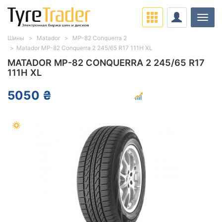
Нави
Шины
Matador
MP-82 Conquerra 2
Matador MP-82 Conquerra 2 245/65 R17 111H XL
MATADOR MP-82 CONQUERRA 2 245/65 R17
111H XL
5050 ₴