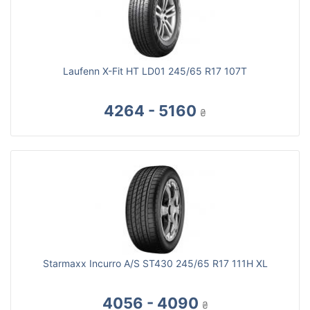
Laufenn X-Fit HT LD01 245/65 R17 107T
4264 - 5160
₴
Starmaxx Incurro A/S ST430 245/65 R17 111H XL
4056 - 4090
₴