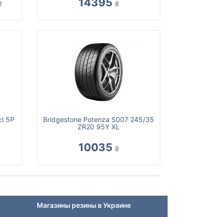
14395
₴
₴
ct 5P
Bridgestone Potenza S007 245/35
ZR20 95Y XL
10035
₴
Магазины резины в Украине