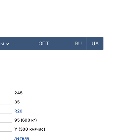
ры
ОПТ
RU
UA
245
35
R20
95 (690 кг)
Y (300 км/час)
летняя