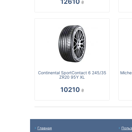
12610
₴
Continental SportContact 6 245/35
Miche
ZR20 95Y XL
10210
₴
Главная
Польз