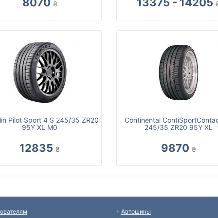
8070
13375 - 14205
₴
lin Pilot Sport 4 S 245/35 ZR20
Continental ContiSportConta
95Y XL M0
245/35 ZR20 95Y XL
12835
9870
₴
₴
ователям
Автошины