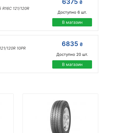
6375
₴
 R16C 121/120R
Доступно
6
шт.
В магазин
6835
₴
121/120R 10PR
Доступно
20
шт.
В магазин