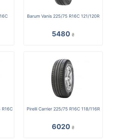
R16C
Barum Vanis 225/75 R16C 121/120R
5480
₴
5 R16C
Pirelli Carrier 225/75 R16C 118/116R
6020
₴