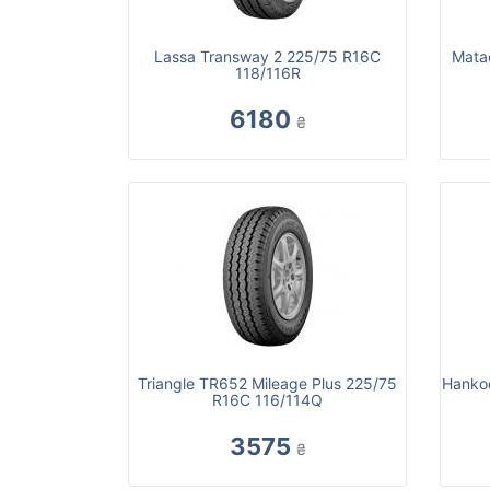
Lassa Transway 2 225/75 R16C
Mata
118/116R
6180
₴
Triangle TR652 Mileage Plus 225/75
Hankoo
R16C 116/114Q
3575
₴