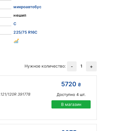
микроавтобус
нешип
C
225/75 R16C
Нужное количество:
1
-
+
5720
₴
 121/120R 391778
Доступно
4
шт.
В магазин