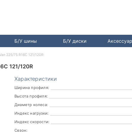
Б/У шины
Б/У диски
Аксессуа
Van 225/75 R16C 121/120R
6C 121/120R
Характеристики
Ширина профиля:
Высота профиля:
Диаметр колеса:
Индекс нагрузки:
Индекс скорости:
Сезон: