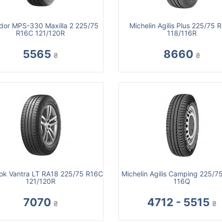
dor MPS-330 Maxilla 2 225/75
Michelin Agilis Plus 225/75 
R16C 121/120R
118/116R
5565
8660
₴
₴
k Vantra LT RA18 225/75 R16C
Michelin Agilis Camping 225/7
121/120R
116Q
7070
4712 - 5515
₴
₴