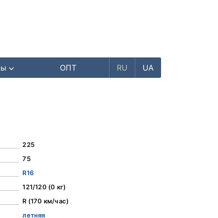
ры
ОПТ
RU
UA
225
75
R16
121/120 (0 кг)
R (170 км/час)
летняя