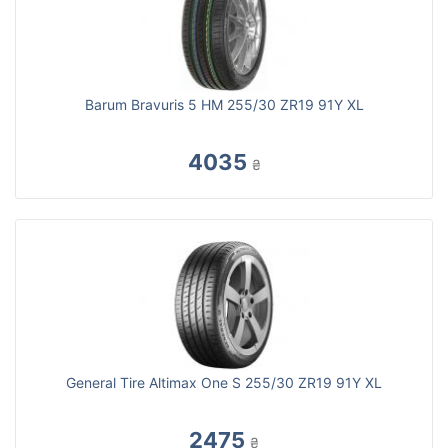
Barum Bravuris 5 HM 255/30 ZR19 91Y XL
4035
₴
General Tire Altimax One S 255/30 ZR19 91Y XL
2475
₴