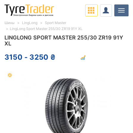
Нави
Шины
LingLong
Sport Master
LingLong Sport Master 255/30 ZR19 91Y XL
LINGLONG SPORT MASTER 255/30 ZR19 91Y
XL
3150 - 3250 ₴