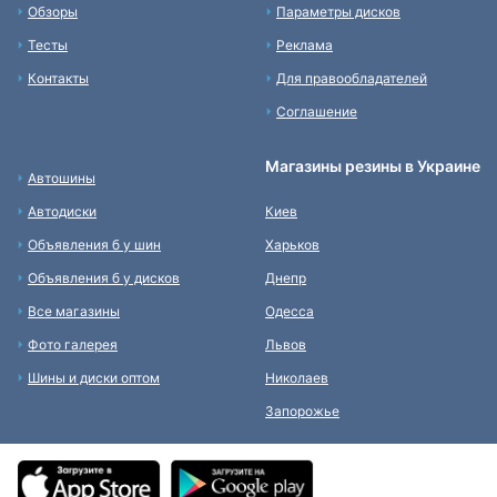
Обзоры
Параметры дисков
Тесты
Реклама
Контакты
Для правообладателей
Соглашение
Магазины резины в Украине
Автошины
Автодиски
Киев
Объявления б у шин
Харьков
Объявления б у дисков
Днепр
Все магазины
Одесса
Фото галерея
Львов
Шины и диски оптом
Николаев
Запорожье