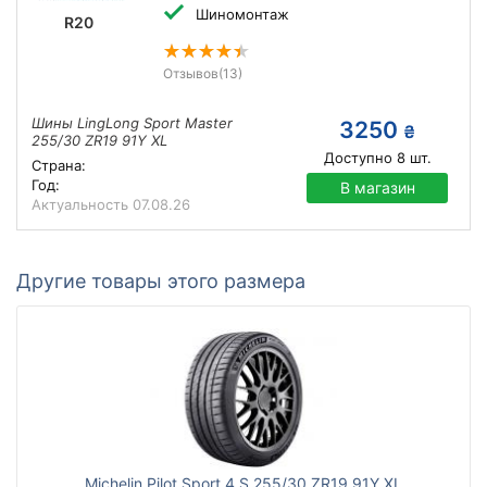
Шиномонтаж
R20
Отзывов
(13)
Шины LingLong Sport Master
3250
₴
255/30 ZR19 91Y XL
Доступно
8
шт.
Страна:
Год:
В магазин
Актуальность
07.08.26
Другие товары этого размера
Michelin Pilot Sport 4 S 255/30 ZR19 91Y XL