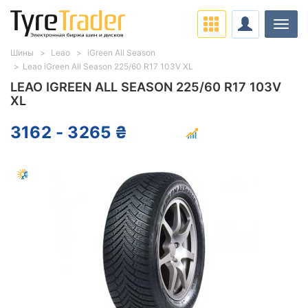
Нави
Шины
Leao
iGreen All Season
Leao iGreen All Season 225/60 R17 103V XL
LEAO IGREEN ALL SEASON 225/60 R17 103V
XL
3162 - 3265 ₴