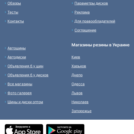
Обзоры
Параметры дисков
Тесты
Реклама
Контакты
Для правообладателей
Соглашение
Магазины резины в Украине
Автошины
Автодиски
Киев
Объявления б у шин
Харьков
Объявления б у дисков
Днепр
Все магазины
Одесса
Фото галерея
Львов
Шины и диски оптом
Николаев
Запорожье