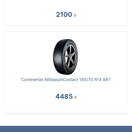
2100
₴
Continental AllSeasonContact 185/70 R14 88T
4485
₴