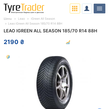
Нави
Шины
Leao
iGreen All Season
Leao iGreen All Season 185/70 R14 88H
LEAO IGREEN ALL SEASON 185/70 R14 88H
2190 ₴