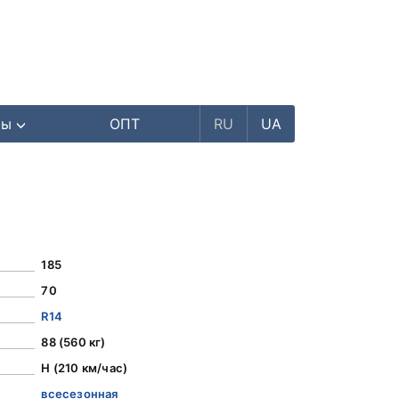
ры
ОПТ
RU
UA
185
70
R14
88 (560 кг)
H (210 км/час)
всесезонная