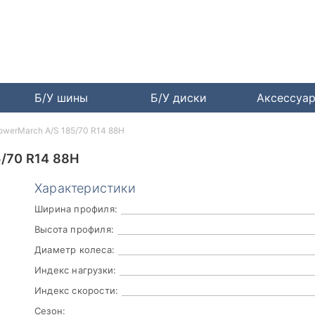
Б/У шины
Б/У диски
Аксессуа
owerMarch A/S 185/70 R14 88H
70 R14 88H
Характеристики
Ширина профиля:
Высота профиля:
Диаметр колеса:
Индекс нагрузки:
Индекс скорости:
Сезон: