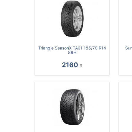
Triangle SeasonX TA01 185/70 R14
Sun
88H
2160
₴