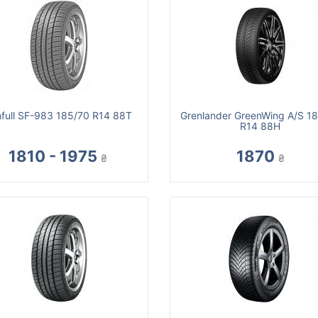
full SF-983 185/70 R14 88T
Grenlander GreenWing A/S 1
R14 88H
1810 - 1975
1870
₴
₴