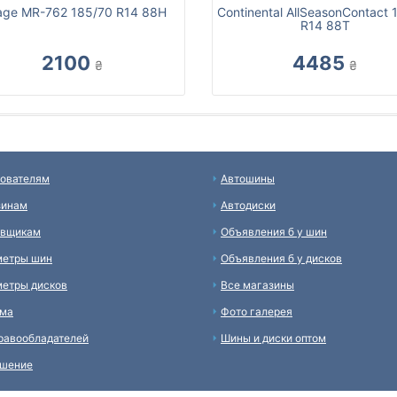
age MR-762 185/70 R14 88H
Continental AllSeasonContact 
R14 88T
2100
4485
₴
₴
ователям
Автошины
зинам
Автодиски
авщикам
Объявления б у шин
метры шин
Объявления б у дисков
етры дисков
Все магазины
ама
Фото галерея
равообладателей
Шины и диски оптом
ашение