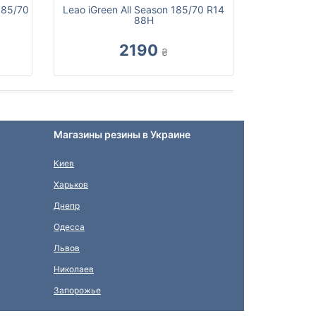
185/70
Leao iGreen All Season 185/70 R14
88H
2190
₴
Магазины резины в Украине
Киев
Харьков
Днепр
Одесса
Львов
Николаев
Запорожье