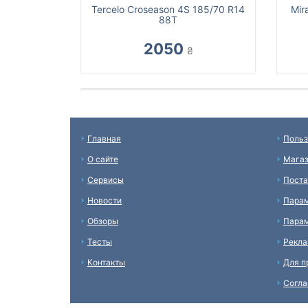
Tercelo Croseason 4S 185/70 R14
Mir
88T
2050
₴
Главная
Польз
О сайте
Мага
Сервисы
Пост
Новости
Пара
Обзоры
Парам
Тесты
Рекл
Контакты
Для п
Согл