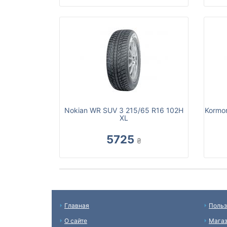
Nokian WR SUV 3 215/65 R16 102H
Kormo
XL
5725
₴
Главная
Польз
О сайте
Мага