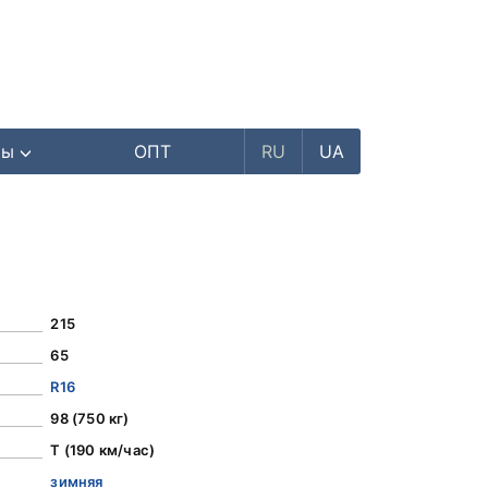
ры
ОПТ
RU
UA
215
65
R16
98 (750 кг)
T (190 км/час)
зимняя