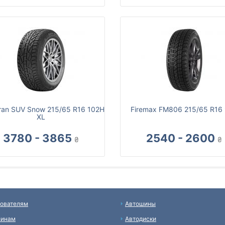
ran SUV Snow 215/65 R16 102H
Firemax FM806 215/65 R16
XL
3780 - 3865
2540 - 2600
₴
₴
ователям
Автошины
зинам
Автодиски