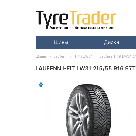
Шины
Диски
Шины
Laufenn
I-Fit LW31
Laufenn I-Fit LW31 2
LAUFENN I-FIT LW31 215/55 R16 97T