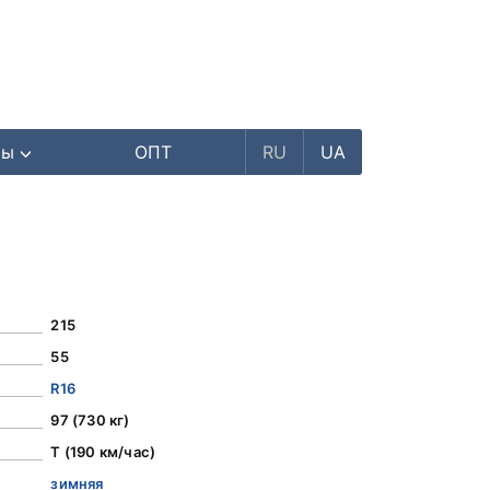
ры
ОПТ
RU
UA
215
55
R16
97 (730 кг)
T (190 км/час)
зимняя