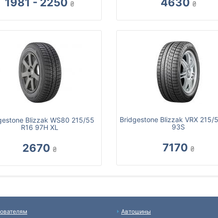
1981 - 2250
4630
₴
₴
Bridgestone Blizzak VRX 215/
gestone Blizzak WS80 215/55
93S
R16 97H XL
7170
2670
₴
₴
ователям
Автошины