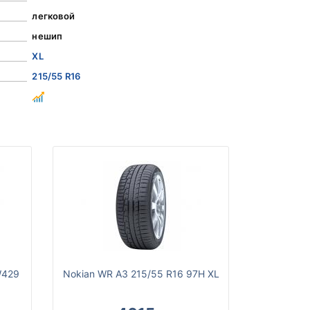
легковой
нешип
XL
215/55 R16
W429
Nokian WR A3 215/55 R16 97H XL