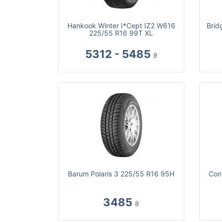
Hankook Winter I*Cept IZ2 W616
Brid
225/55 R16 99T XL
5312 - 5485
₴
Barum Polaris 3 225/55 R16 95H
Con
3485
₴