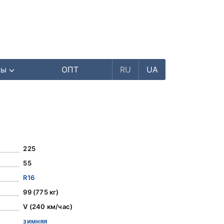
ры
ОПТ
RU
UA
225
55
R16
99 (775 кг)
V (240 км/час)
зимняя