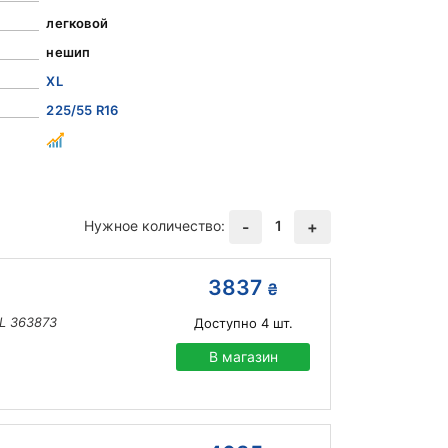
легковой
нешип
XL
225/55 R16
Нужное количество:
1
-
+
3837
₴
XL 363873
Доступно
4
шт.
В магазин