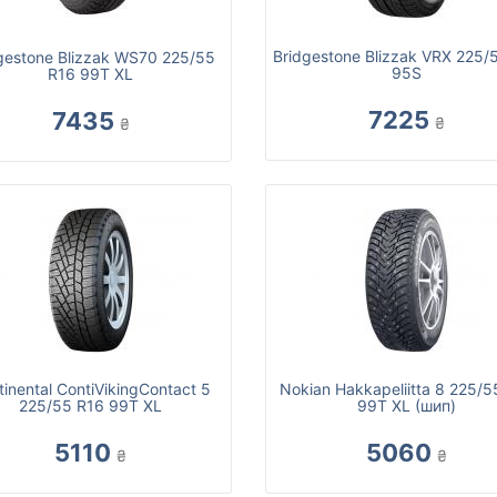
Bridgestone Blizzak VRX 225/
gestone Blizzak WS70 225/55
95S
R16 99T XL
7225
7435
₴
₴
tinental ContiVikingContact 5
Nokian Hakkapeliitta 8 225/5
225/55 R16 99T XL
99T XL (шип)
5110
5060
₴
₴