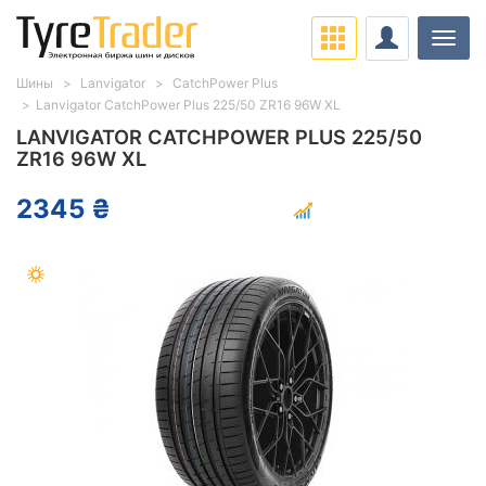
Нави
Шины
Lanvigator
CatchPower Plus
Lanvigator CatchPower Plus 225/50 ZR16 96W XL
LANVIGATOR CATCHPOWER PLUS 225/50
ZR16 96W XL
2345 ₴