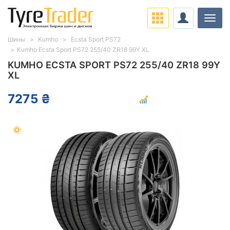
Нави
Шины
Kumho
Ecsta Sport PS72
Kumho Ecsta Sport PS72 255/40 ZR18 99Y XL
KUMHO ECSTA SPORT PS72 255/40 ZR18 99Y
XL
7275 ₴