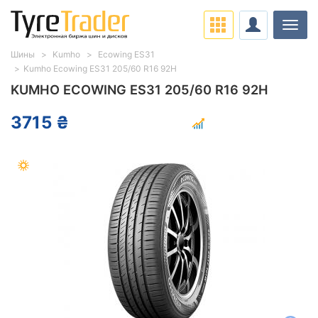
Нави
Шины
Kumho
Ecowing ES31
Kumho Ecowing ES31 205/60 R16 92H
KUMHO ECOWING ES31 205/60 R16 92H
3715 ₴