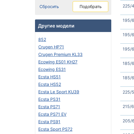
225/4
Сбросить
Подобрать
195/6
Другие модели
195/6
852
Crugen HP71
195/6
Crugen Premium KL33
Ecowing ES01 KH27
185/6
Ecowing ES31
Ecsta HS51
185/6
Ecsta HS52
Ecsta Le Sport KU39
225/5
Ecsta PS31
215/6
Ecsta PS71
Ecsta PS71 EV
205/6
Ecsta PS91
Ecsta Sport PS72