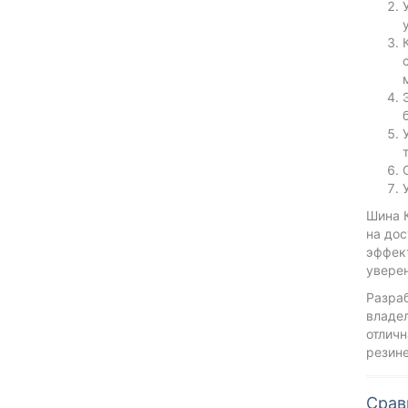
Шина К
на до
эффект
увере
Разра
владе
отличн
резине
Срав