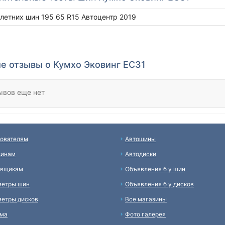
 летних шин 195 65 R15 Автоцентр 2019
е отзывы о Кумхо Эковинг ЕС31
ывов еще нет
ователям
Автошины
зинам
Автодиски
авщикам
Объявления б у шин
метры шин
Объявления б у дисков
етры дисков
Все магазины
ама
Фото галерея