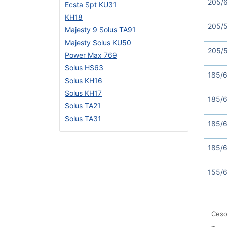
205/
Ecsta Spt KU31
KH18
205/
Majesty 9 Solus TA91
Majesty Solus KU50
205/5
Power Max 769
Solus HS63
185/6
Solus KH16
Solus KH17
185/6
Solus TA21
Solus TA31
185/
185/6
155/6
Сезо