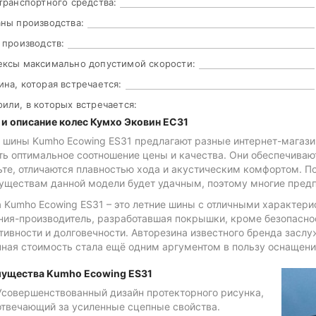
транспортного средства:
ны производства:
 производств:
ксы максимально допустимой скорости:
на, которая встречается:
или, в которых встречается:
 и описание колес Кумхо Эковин ЕС31
ь шины Kumho Ecowing ES31 предлагают разные интернет-магаз
ть оптимальное соотношение цены и качества. Они обеспечиваю
ьте, отличаются плавностью хода и акустическим комфортом. П
уществам данной модели будет удачным, поэтому многие предпо
 Kumho Ecowing ES31 – это летние шины с отличными характер
ния-производитель, разработавшая покрышки, кроме безопасно
ивности и долговечности. Авторезина известного бренда заслу
ная стоимость стала ещё одним аргументом в пользу оснащени
ущества Kumho Ecowing ES31
Усовершенствованный дизайн протекторного рисунка,
отвечающий за усиленные сцепные свойства.