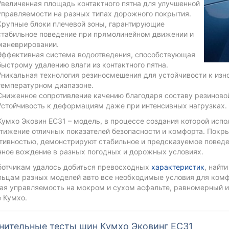
Увеличенная площадь контактного пятна для улучшенной
управляемости на разных типах дорожного покрытия.
Крупные блоки плечевой зоны, гарантирующие
стабильное поведение при прямолинейном движении и
маневрировании.
Эффективная система водоотведения, способствующая
быстрому удалению влаги из контактного пятна.
Уникальная технология резиносмешения для устойчивости к изн
температурном диапазоне.
Сниженное сопротивление качению благодаря составу резиново
Устойчивость к деформациям даже при интенсивных нагрузках.
умхо Эковин ЕС31 – модель, в процессе создания которой исп
стижение отличных показателей безопасности и комфорта. Покр
ивностью, демонстрируют стабильное и предсказуемое поведен
нное вождение в разных погодных и дорожных условиях.
ботчикам удалось добиться превосходных
характеристик
, найт
льцам разных моделей авто все необходимые условия для ком
ая управляемость на мокром и сухом асфальте, равномерный и
 Кумхо.
нительные тесты шин Кумхо Эковинг ЕС31