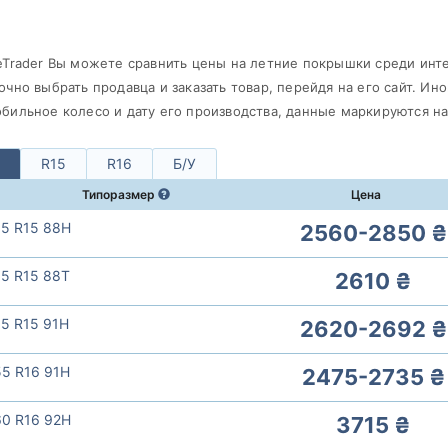
eTrader Вы можете сравнить цены на летние покрышки среди инт
очно выбрать продавца и заказать товар, перейдя на его сайт. Ино
бильное колесо и дату его производства, данные маркируются н
R15
R16
Б/У
Типоразмер
Цена
65 R15 88H
2560-2850 ₴
65 R15 88T
2610 ₴
65 R15 91H
2620-2692 ₴
55 R16 91H
2475-2735 ₴
60 R16 92H
3715 ₴