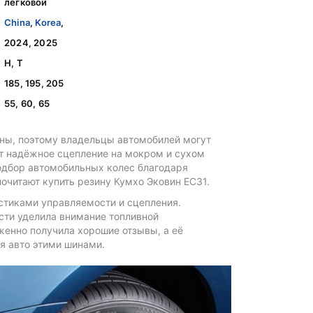
легковой
China
,
Korea
,
2024, 2025
H, T
185, 195, 205
55, 60, 65
ины, поэтому владельцы автомобилей могут
т надёжное сцепление на мокром и сухом
одбор автомобильных колес благодаря
читают купить резину Кумхо Эковин ЕС31.
истиками управляемости и сцепления.
сти уделила внимание топливной
женно получила хорошие отзывы, а её
я авто этими шинами.