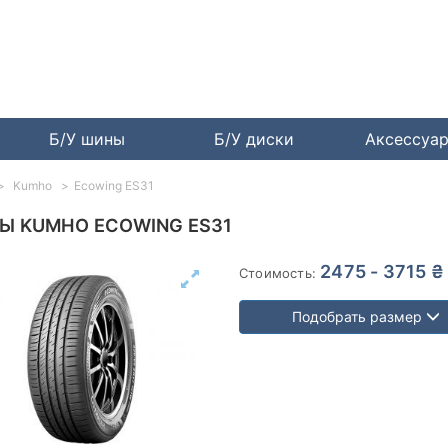
Б/У шины
Б/У диски
Аксессуа
Kumho
Ecowing ES31
Ы KUMHO ECOWING ES31
2475 - 3715 ₴
Стоимость:
Подобрать размер