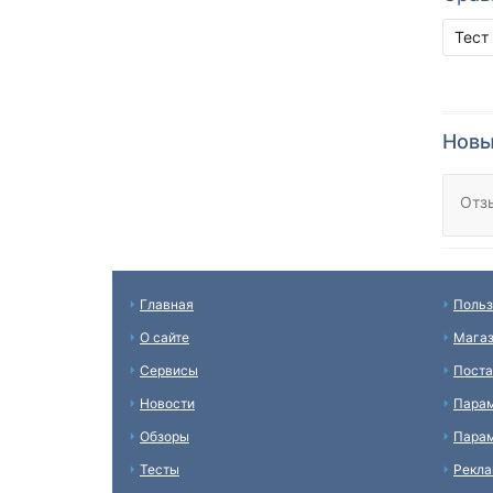
Тест
Новы
Отз
Главная
Польз
О сайте
Мага
Сервисы
Пост
Новости
Пара
Обзоры
Парам
Тесты
Рекл