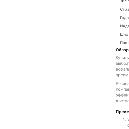
Тип 
Стра
Года
Инде
Шири
Проф
Обзор
Купит
выбра
асфал
преим
Резина
Компа
эффект
доступ
Преим