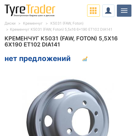
Нави
Диски
Кременчуг
К5031 (FAW, Foton)
Кременчуг К5031 (FAW, Foton) 5,5x16 6x190 ET102 DIA141
КРЕМЕНЧУГ К5031 (FAW, FOTON) 5,5X16
6X190 ET102 DIA141
нет предложений