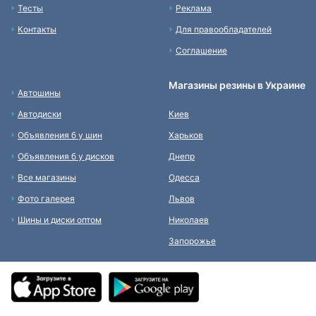
Тесты
Реклама
Контакты
Для правообладателей
Соглашение
Магазины резины в Украине
Автошины
Автодиски
Киев
Объявления б у шин
Харьков
Объявления б у дисков
Днепр
Все магазины
Одесса
Фото галерея
Львов
Шины и диски оптом
Николаев
Запорожье