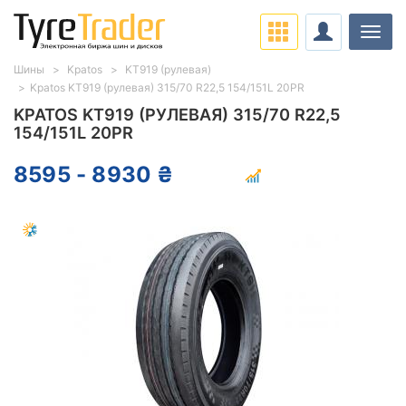
Нави
Шины
Kpatos
KT919 (рулевая)
Kpatos KT919 (рулевая) 315/70 R22,5 154/151L 20PR
KPATOS KT919 (РУЛЕВАЯ) 315/70 R22,5
154/151L 20PR
8595 - 8930 ₴