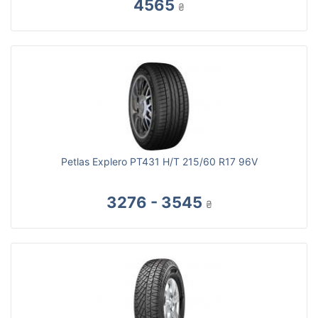
4565
₴
Petlas Explero PT431 H/T 215/60 R17 96V
3276 - 3545
₴