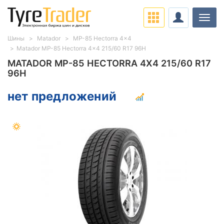
Нави
Шины
Matador
MP-85 Hectorra 4x4
Matador MP-85 Hectorra 4x4 215/60 R17 96H
MATADOR MP-85 HECTORRA 4X4 215/60 R17
96H
нет предложений