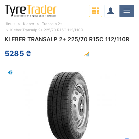
Нави
Шины
Kleber
Transalp 2+
Kleber Transalp 2+ 225/70 R15C 112/110R
KLEBER TRANSALP 2+ 225/70 R15C 112/110R
5285 ₴