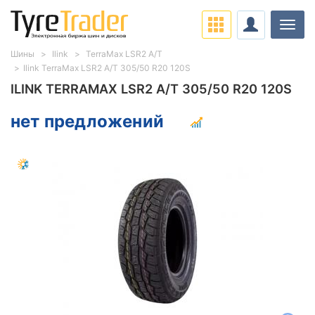
Нави
Шины
Ilink
TerraMax LSR2 A/T
Ilink TerraMax LSR2 A/T 305/50 R20 120S
ILINK TERRAMAX LSR2 A/T 305/50 R20 120S
нет предложений