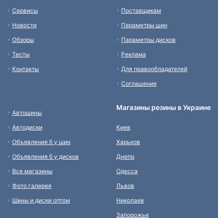
Сервисы
Поставщикам
Новости
Параметры шин
Обзоры
Параметры дисков
Тесты
Реклама
Контакты
Для правообладателей
Соглашение
Магазины резины в Украине
Автошины
Автодиски
Киев
Объявления б у шин
Харьков
Объявления б у дисков
Днепр
Все магазины
Одесса
Фото галерея
Львов
Шины и диски оптом
Николаев
Запорожье