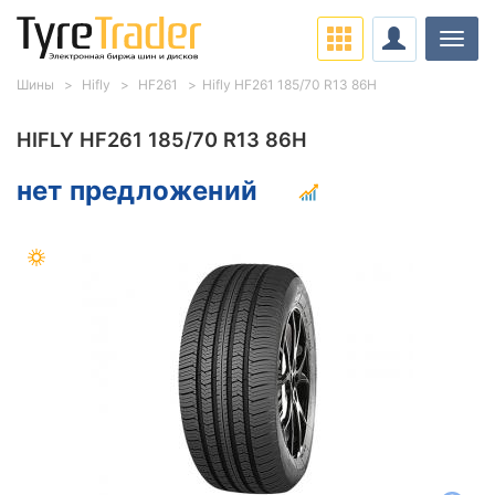
Нави
Шины
Hifly
HF261
Hifly HF261 185/70 R13 86H
HIFLY HF261 185/70 R13 86H
нет предложений