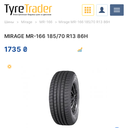
Нави
Шины
Mirage
MR-166
Mirage MR-166 185/70 R13 86H
MIRAGE MR-166 185/70 R13 86H
1735 ₴